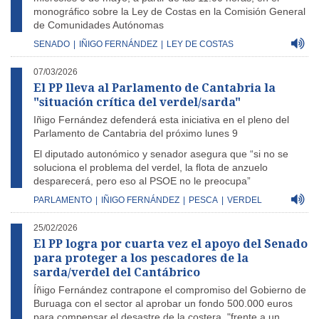
monográfico sobre la Ley de Costas en la Comisión General
de Comunidades Autónomas
SENADO
|
IÑIGO FERNÁNDEZ
|
LEY DE COSTAS
07/03/2026
El PP lleva al Parlamento de Cantabria la
"situación crítica del verdel/sarda"
Iñigo Fernández defenderá esta iniciativa en el pleno del
Parlamento de Cantabria del próximo lunes 9
El diputado autonómico y senador asegura que “si no se
soluciona el problema del verdel, la flota de anzuelo
desparecerá, pero eso al PSOE no le preocupa”
PARLAMENTO
|
IÑIGO FERNÁNDEZ
|
PESCA
|
VERDEL
25/02/2026
El PP logra por cuarta vez el apoyo del Senado
para proteger a los pescadores de la
sarda/verdel del Cantábrico
Íñigo Fernández contrapone el compromiso del Gobierno de
Buruaga con el sector al aprobar un fondo 500.000 euros
para compensar el desastre de la costera, "frente a un