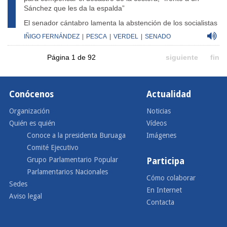
Sánchez que les da la espalda”
El senador cántabro lamenta la abstención de los socialistas
IÑIGO FERNÁNDEZ
|
PESCA
|
VERDEL
|
SENADO
Página 1 de 92
siguiente
fin
Conócenos
Actualidad
Organización
Noticias
Quién es quién
Vídeos
Conoce a la presidenta Buruaga
Imágenes
Comité Ejecutivo
Grupo Parlamentario Popular
Participa
Parlamentarios Nacionales
Cómo colaborar
Sedes
En Internet
Aviso legal
Contacta