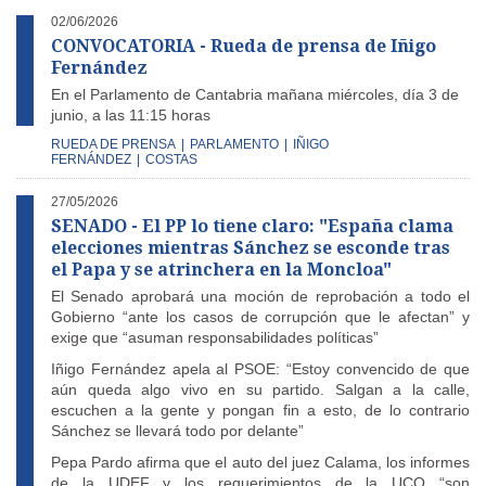
02/06/2026
CONVOCATORIA - Rueda de prensa de Iñigo
Fernández
En el Parlamento de Cantabria mañana miércoles, día 3 de
junio, a las 11:15 horas
RUEDA DE PRENSA
|
PARLAMENTO
|
IÑIGO
FERNÁNDEZ
|
COSTAS
27/05/2026
SENADO - El PP lo tiene claro: "España clama
elecciones mientras Sánchez se esconde tras
el Papa y se atrinchera en la Moncloa"
El Senado aprobará una moción de reprobación a todo el
Gobierno “ante los casos de corrupción que le afectan” y
exige que “asuman responsabilidades políticas”
Iñigo Fernández apela al PSOE: “Estoy convencido de que
aún queda algo vivo en su partido. Salgan a la calle,
escuchen a la gente y pongan fin a esto, de lo contrario
Sánchez se llevará todo por delante”
Pepa Pardo afirma que el auto del juez Calama, los informes
de la UDEF y los requerimientos de la UCO “son