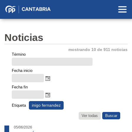
Partido
Popular
en
Noticias
Cantabria
mostrando 10 de 911 noticias
Término
Fecha inicio
Fecha fin
inigo fernandez
Etiqueta
Ver todas
05/06/2026