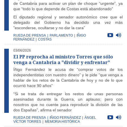
de Cantabria para activar un plan de choque “urgente”, ya
que “todo lo que depende de Costas está abandonado”
El diputado regional y senador autonómico cree que el
delegado del Gobierno ha decidido una vez más
"esconderse, ocultarse y no dar la cara”
RUEDA DE PRENSA
|
PARLAMENTO
|
IÑIGO
FERNÁNDEZ
|
COSTAS
03/06/2026
El PP reprocha al ministro Torres que sólo
venga a Cantabria a "dividir y enfrentar"
Íñigo Fernández le acusa de “comprar votos de los
independentistas con nuestro dinero” y le pide “que venga a
hablar de los retos de la Cantabria de hoy y no de lo que
ocurrió hace 90 años”
“Si se trata de entregar los restos de unas personas
asesinadas durante la Guerra, un aplauso; pero con
nosotros que no cuente para reproducir la división de las
dos Españas”, afirma el senador
RUEDA DE PRENSA
|
IÑIGO FERNÁNDEZ
|
ÁNGEL
VÍCTOR TORRES
|
MEMORIA HISTÓRICA